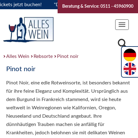
s jetzt buchen!
"Das Sommerfest 2026" Vive la Bourgogne..
Beratung & Service: 0511 - 45960900
Toggle
navigat
Alles Wein
Rebsorte
Pinot noir
Pinot noir
Pinot Noir, eine edle Rotweinsorte, ist besonders bekannt
für ihre feine Eleganz und Komplexität. Ursprünglich aus
dem Burgund in Frankreich stammend, wird sie heute
weltweit in Weinregionen wie Kalifornien, Oregon,
Neuseeland und Deutschland angebaut. Ihre
dünnhäutigen Trauben machen sie anfällig für
Krankheiten, jedoch belohnen sie mit delikaten Weinen