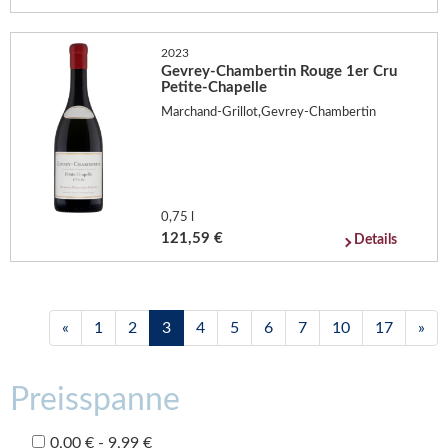
2023
Gevrey-Chambertin Rouge 1er Cru
Petite-Chapelle
Marchand-Grillot,Gevrey-Chambertin
0,75 l
121,59 €
Details
«
1
2
3
4
5
6
7
10
17
»
Preisspanne
0,00 € - 9,99 €