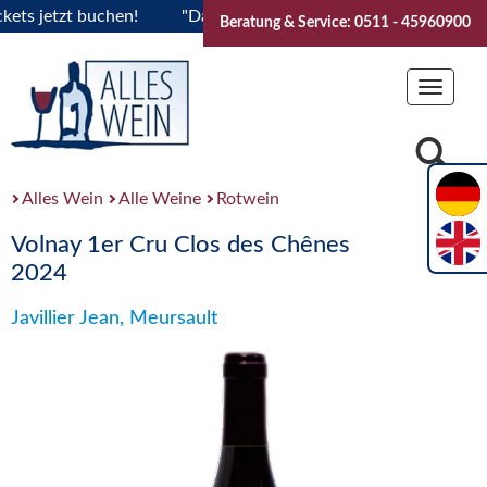
 jetzt buchen!
"Das Sommerfest 2026" Vive la Bourgogne..T
Beratung & Service: 0511 - 45960900
Toggle
navigat
Alles Wein
Alle Weine
Rotwein
Volnay 1er Cru Clos des Chênes
2024
Javillier Jean, Meursault