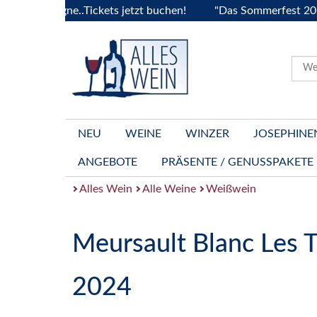
ourgogne..Tickets jetzt buchen!
"Das Sommerfest 2026" Vive
NEU
WEINE
WINZER
JOSEPHINE
ANGEBOTE
PRÄSENTE / GENUSSPAKETE
Alles Wein
Alle Weine
Weißwein
Meursault Blanc Les Ti
2024