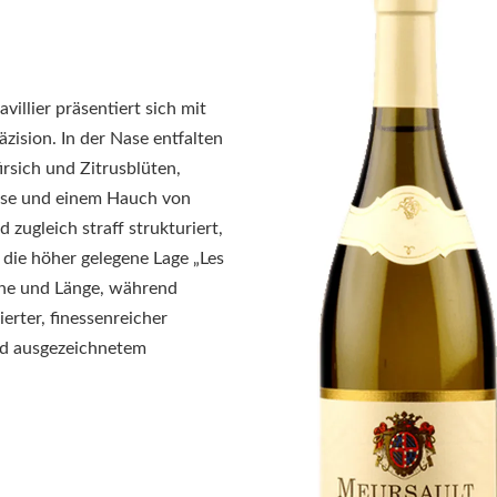
villier präsentiert sich mit
zision. In der Nase entfalten
irsich und Zitrusblüten,
üsse und einem Hauch von
 zugleich straff strukturiert,
r die höher gelegene Lage „Les
ische und Länge, während
erter, finessenreicher
nd ausgezeichnetem