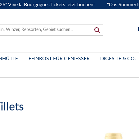
 la Bourgogne..Tickets jetzt buchen!
"Das Sommerfest 2026
NHÜTTE
FEINKOST FÜR GENIESSER
DIGESTIF & CO.
llets