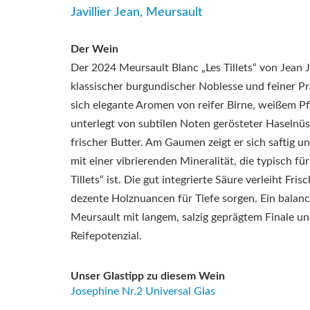
Javillier Jean, Meursault
Der Wein
Der 2024 Meursault Blanc „Les Tillets“ von Jean Ja
klassischer burgundischer Noblesse und feiner Prä
sich elegante Aromen von reifer Birne, weißem Pf
unterlegt von subtilen Noten gerösteter Haseln
frischer Butter. Am Gaumen zeigt er sich saftig und
mit einer vibrierenden Mineralität, die typisch fü
Tillets“ ist. Die gut integrierte Säure verleiht Fr
dezente Holznuancen für Tiefe sorgen. Ein balanci
Meursault mit langem, salzig geprägtem Finale u
Reifepotenzial.
Unser Glastipp zu diesem Wein
Josephine Nr.2 Universal Glas