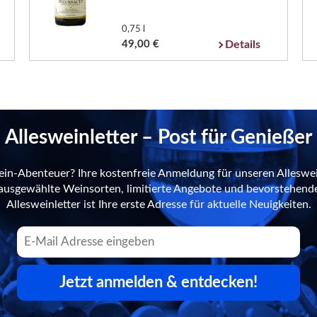
0,75 l
49,00 €
Details
Allesweinletter – Post für Genießer
ein-Abenteuer? Ihre kostenfreie Anmeldung für unseren Alleswei
n ausgewählte Weinsorten, limitierte Angebote und bevorstehend
Allesweinletter ist Ihre erste Adresse für aktuelle Neuigkeiten.
Jetzt anmelden & entdecken!