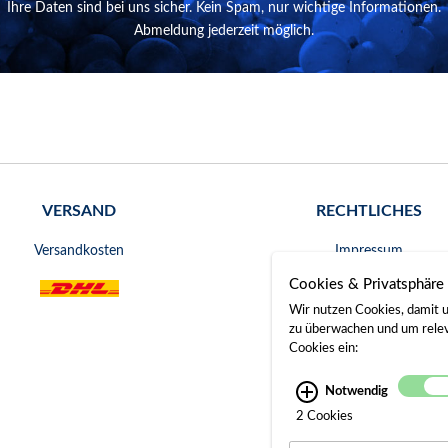
Ihre Daten sind bei uns sicher. Kein Spam, nur wichtige Informationen.
Abmeldung jederzeit möglich.
VERSAND
RECHTLICHES
Versandkosten
Impressum
Cookies & Privatsphäre
AGB
Wir nutzen Cookies, damit u
Widerrufsrecht
zu überwachen und um releva
Cookies ein:
Datenschutz
Notwendig
Bankverbindung
2 Cookies
Gerichtsstand