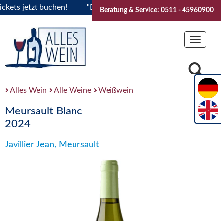
s jetzt buchen!
"Das Sommerfest 2026" Vive la Bourgogne..
Beratung & Service: 0511 - 45960900
Toggle
navigat
Alles Wein
Alle Weine
Weißwein
Meursault Blanc
2024
Javillier Jean, Meursault