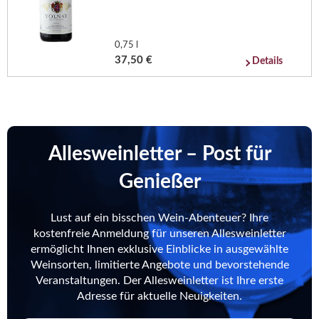
0,75 l
37,50 €
Details
Allesweinletter – Post für
Genießer
Lust auf ein bisschen Wein-Abenteuer? Ihre
kostenfreie Anmeldung für unseren Allesweinletter
ermöglicht Ihnen exklusive Einblicke in ausgewählte
Weinsorten, limitierte Angebote und bevorstehende
Veranstaltungen. Der Allesweinletter ist Ihre erste
Adresse für aktuelle Neuigkeiten.