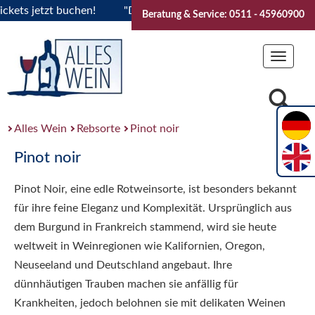
s jetzt buchen!
"Das Sommerfest 2026" Vive la Bourgogne..
Beratung & Service: 0511 - 45960900
Toggle
navigat
Alles Wein
Rebsorte
Pinot noir
Pinot noir
Pinot Noir, eine edle Rotweinsorte, ist besonders bekannt
für ihre feine Eleganz und Komplexität. Ursprünglich aus
dem Burgund in Frankreich stammend, wird sie heute
weltweit in Weinregionen wie Kalifornien, Oregon,
Neuseeland und Deutschland angebaut. Ihre
dünnhäutigen Trauben machen sie anfällig für
Krankheiten, jedoch belohnen sie mit delikaten Weinen