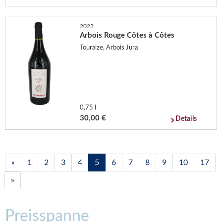
2023
Arbois Rouge Côtes à Côtes
Touraize, Arbois Jura
0,75 l
30,00 €
Details
«
1
2
3
4
5
6
7
8
9
10
17
»
Preisspanne