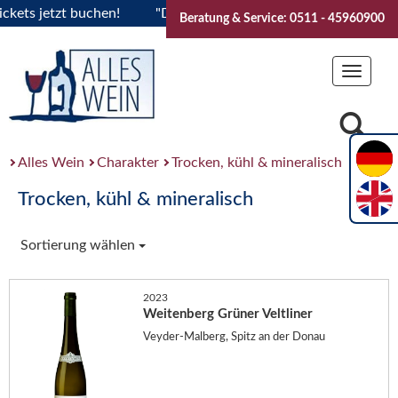
s jetzt buchen!
"Das Sommerfest 2026" Vive la Bourgogne..
Beratung & Service: 0511 - 45960900
Toggle
navigat
Alles Wein
Charakter
Trocken, kühl & mineralisch
Trocken, kühl & mineralisch
Sortierung wählen
2023
Weitenberg Grüner Veltliner
Veyder-Malberg, Spitz an der Donau