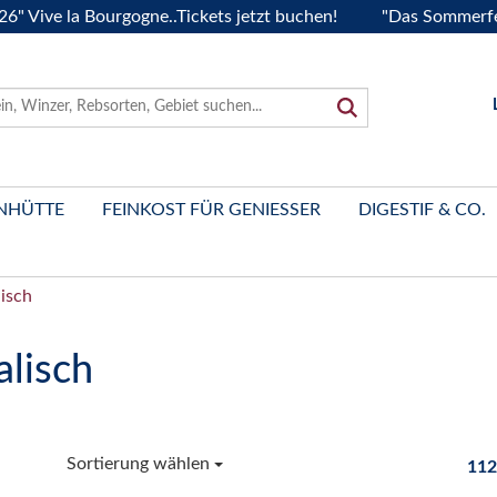
e la Bourgogne..Tickets jetzt buchen!
"Das Sommerfest 202
NHÜTTE
FEINKOST FÜR GENIESSER
DIGESTIF & CO.
lisch
alisch
Sortierung wählen
112