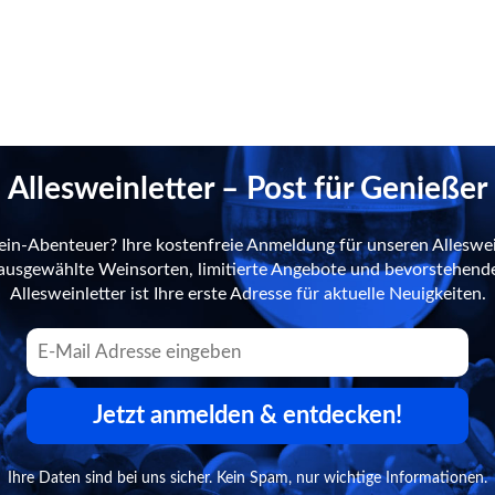
Allesweinletter – Post für Genießer
ein-Abenteuer? Ihre kostenfreie Anmeldung für unseren Alleswei
n ausgewählte Weinsorten, limitierte Angebote und bevorstehend
Allesweinletter ist Ihre erste Adresse für aktuelle Neuigkeiten.
Jetzt anmelden & entdecken!
Ihre Daten sind bei uns sicher. Kein Spam, nur wichtige Informationen.