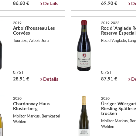
86,60 €
Details
69,90 €
De
2019
2019-2022
ArboisTrousseau Les
Roc d´Anglade R
Corvées
Reserva Especia
Touraize, Arbois Jura
Roc d´Anglade, Lang
0,75 l
0,75 l
28,91 €
Details
87,91 €
De
2020
2020
Chardonnay Haus
Ürziger Würzgar
Klosterberg
Riesling Spätlese
trocken
Molitor Markus, Bernkastel
Molitor Markus, Ber
Wehlen
Wehlen