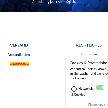
Abmeldung jederzeit möglich.
VERSAND
RECHTLICHES
Versandkosten
Impressum
Cookies & Privatsphäre
AGB
Wir nutzen Cookies, damit u
Widerrufsrecht
zu überwachen und um releva
Cookies ein:
Datenschutz
Notwendig
Bankverbindung
2 Cookies
Gerichtsstand
Einstellung sp