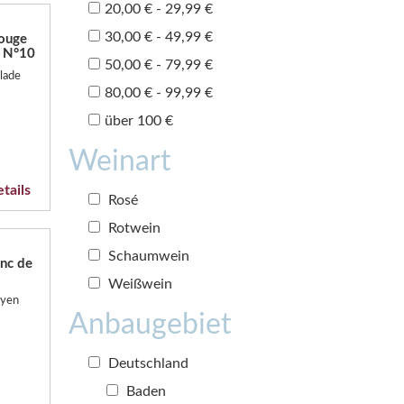
20,00 € - 29,99 €
30,00 € - 49,99 €
ouge
l N°10
50,00 € - 79,99 €
lade
80,00 € - 99,99 €
über 100 €
Weinart
tails
Rosé
Rotwein
Schaumwein
anc de
Weißwein
oyen
Anbaugebiet
Deutschland
Baden