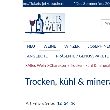
ourgogne..Tickets jetzt buchen!
"Das Sommerfest 2026" Viv
NEU
WEINE
WINZER
JOSEPHINE
ANGEBOTE
PRÄSENTE / GENUSSPAKETE
Alles Wein
Charakter
Trocken, kühl & minera
Trocken, kühl & miner
Artikel pro Seite:
12
24
36