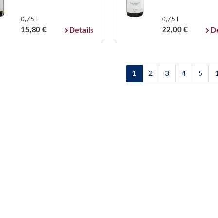
0,75 l
0,75 l
15,80 €
Details
22,00 €
De
1
2
3
4
5