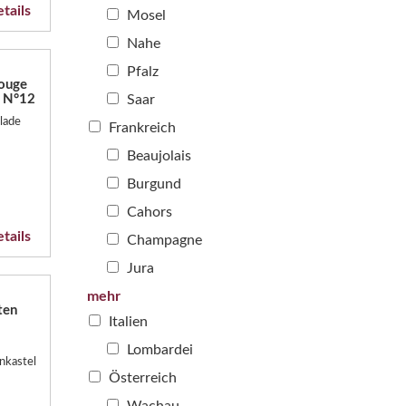
tails
Mosel
Nahe
Pfalz
ouge
l N°12
Saar
lade
Frankreich
Beaujolais
Burgund
Cahors
tails
Champagne
Jura
mehr
ten
Italien
Lombardei
nkastel
Österreich
Wachau