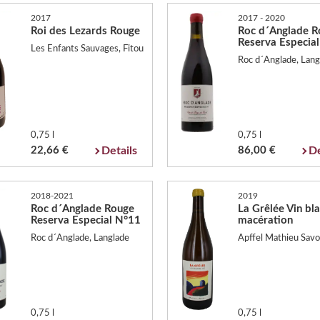
2017
2017 - 2020
Roi des Lezards Rouge
Roc d´Anglade R
Reserva Especia
Les Enfants Sauvages, Fitou
Roc d´Anglade, Lang
0,75 l
0,75 l
22,66 €
Details
86,00 €
De
2018-2021
2019
Roc d´Anglade Rouge
La Grêlée Vin bl
Reserva Especial N°11
macération
Roc d´Anglade, Langlade
Apffel Mathieu Sav
0,75 l
0,75 l