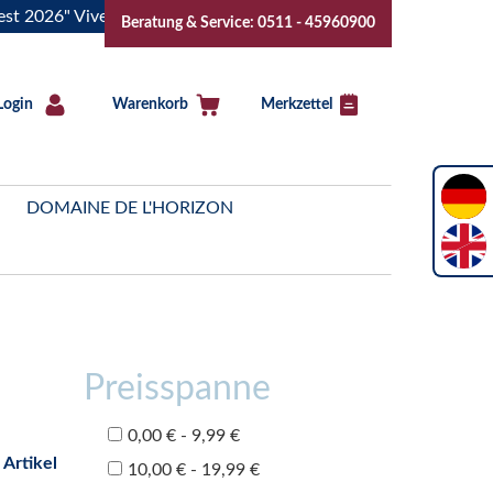
6" Vive la Bourgogne..Tickets jetzt buchen!
"Das Sommerfe
Beratung & Service: 0511 - 45960900
Login
Warenkorb
Merkzettel
DOMAINE DE L'HORIZON
Preisspanne
0,00 € - 9,99 €
 Artikel
10,00 € - 19,99 €