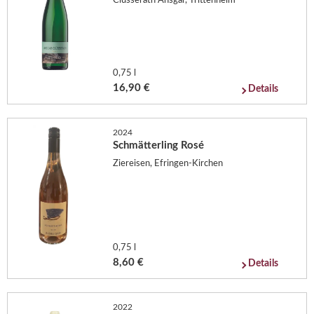
Clüsserath Ansgar, Trittenheim
0,75 l
16,90 €
Details
2024
Schmätterling Rosé
Ziereisen, Efringen-Kirchen
0,75 l
8,60 €
Details
2022