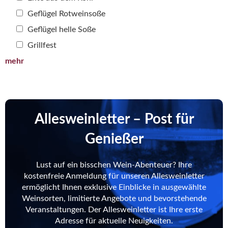
Geflügel Rotweinsoße
Geflügel helle Soße
Grillfest
mehr
Allesweinletter – Post für
Genießer
Lust auf ein bisschen Wein-Abenteuer? Ihre
kostenfreie Anmeldung für unseren Allesweinletter
ermöglicht Ihnen exklusive Einblicke in ausgewählte
Weinsorten, limitierte Angebote und bevorstehende
Veranstaltungen. Der Allesweinletter ist Ihre erste
Adresse für aktuelle Neuigkeiten.