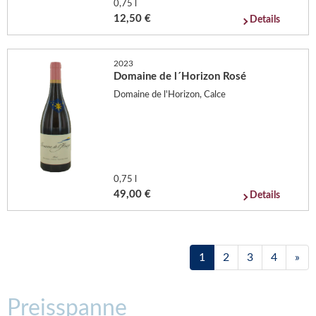
0,75 l
12,50 €
Details
2023
Domaine de l´Horizon Rosé
Domaine de l'Horizon, Calce
0,75 l
49,00 €
Details
1
2
3
4
»
Preisspanne