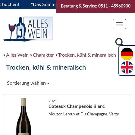
hen!
"Das Sommerfest 2026" Vive la Bourgogne..Tickets jetz
Beratung & Service: 0511 - 45960900
Toggle
navigat
Alles Wein
Charakter
Trocken, kühl & mineralisch
Trocken, kühl & mineralisch
Sortierung wählen
2021
Coteaux Champenois Blanc
Mouzon Leroux et Fils Champagne, Verzy