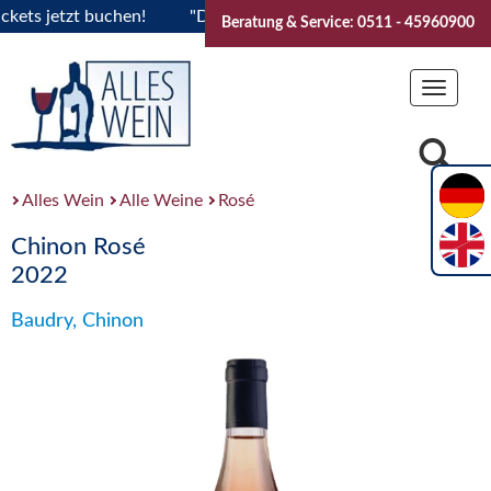
s jetzt buchen!
"Das Sommerfest 2026" Vive la Bourgogne..
Beratung & Service: 0511 - 45960900
Toggle
navigat
Alles Wein
Alle Weine
Rosé
Chinon Rosé
2022
Baudry, Chinon