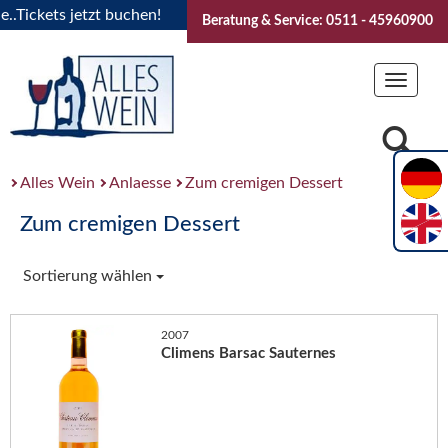
ickets jetzt buchen!
"Das Sommerfest 2026" Vive la Bourgog
Beratung & Service: 0511 - 45960900
Toggle
navigat
Alles Wein
Anlaesse
Zum cremigen Dessert
Zum cremigen Dessert
Sortierung wählen
2007
Climens Barsac Sauternes