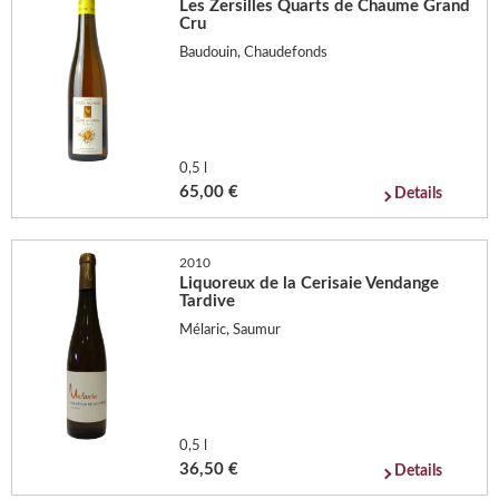
Les Zersilles Quarts de Chaume Grand
Cru
Baudouin, Chaudefonds
0,5 l
65,00 €
Details
2010
Liquoreux de la Cerisaie Vendange
Tardive
Mélaric, Saumur
0,5 l
36,50 €
Details