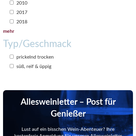
2010
2017
2018
mehr
Typ/Geschmack
prickelnd trocken
süß, reif & üppig
Allesweinletter – Post für
Genießer
Lust auf ein bisschen Wein-Abenteuer? Ihre
kostenfreie Anmeldung für unseren Allesweinletter