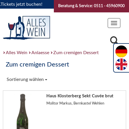
ets jetzt buchen!
"Das Sommerfest 2026" Vive la Bourgogne
Beratung & Service: 0511 - 45960900
Toggle
navigat
Alles Wein
Anlaesse
Zum cremigen Dessert
Zum cremigen Dessert
Sortierung wählen
Haus Klosterberg Sekt Cuvée brut
Molitor Markus, Bernkastel Wehlen