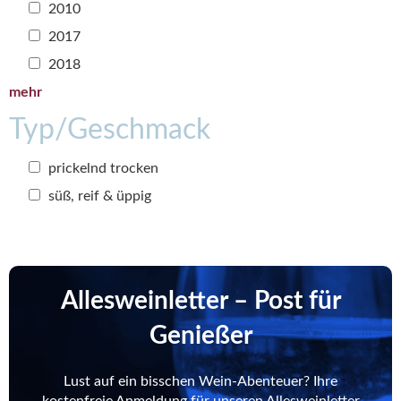
2010
2017
2018
mehr
Typ/Geschmack
prickelnd trocken
süß, reif & üppig
Allesweinletter – Post für
Genießer
Lust auf ein bisschen Wein-Abenteuer? Ihre
kostenfreie Anmeldung für unseren Allesweinletter