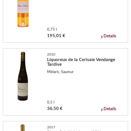
0,75 l
195,01 €
Details
2010
Liquoreux de la Cerisaie Vendange
Tardive
Mélaric, Saumur
0,5 l
36,50 €
Details
2017