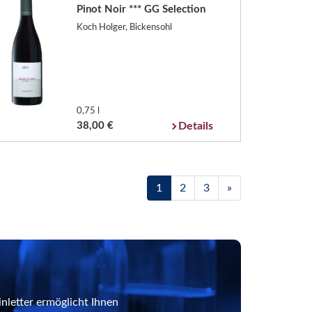
Pinot Noir *** GG Selection
Koch Holger, Bickensohl
0,75 l
38,00 €
Details
1
2
3
»
nletter ermöglicht Ihnen