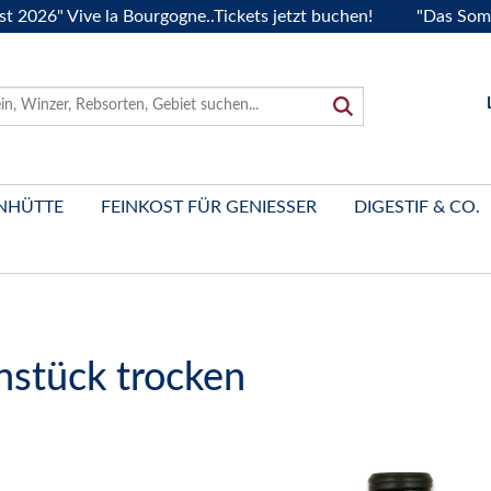
 Vive la Bourgogne..Tickets jetzt buchen!
"Das Sommerfest
NHÜTTE
FEINKOST FÜR GENIESSER
DIGESTIF & CO.
stück trocken