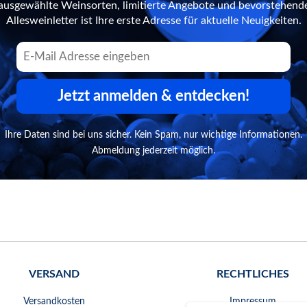
n ausgewählte Weinsorten, limitierte Angebote und bevorstehend
Allesweinletter ist Ihre erste Adresse für aktuelle Neuigkeiten.
Jetzt anmelden & entdecken!
Ihre Daten sind bei uns sicher. Kein Spam, nur wichtige Informationen.
Abmeldung jederzeit möglich.
VERSAND
RECHTLICHES
Versandkosten
Impressum