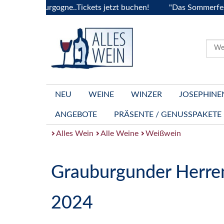
la Bourgogne..Tickets jetzt buchen!
"Das Sommerfest 2026"
NEU
WEINE
WINZER
JOSEPHINE
ANGEBOTE
PRÄSENTE / GENUSSPAKETE
Alles Wein
Alle Weine
Weißwein
Grauburgunder Herren
2024