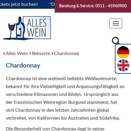
 jetzt buchen!
"Das Sommerfest 2026" Vive la Bourgogne..T
Beratung & Service: 0511 - 45960900
Toggle
navigat
Alles Wein
Rebsorte
Chardonnay
Chardonnay
Chardonnay ist eine weltweit beliebte Weißweinsorte,
bekannt für ihre Vielseitigkeit und Anpassungsfähigkeit an
verschiedene Klimazonen und Böden. Ursprünglich aus
der französischen Weinregion Burgund stammend, hat
sich Chardonnay in den letzten Jahrzehnten global
verbreitet, von Kalifornien bis Australien und Südafrika.
Die Besonderheit von Chardonnay liegt in seiner