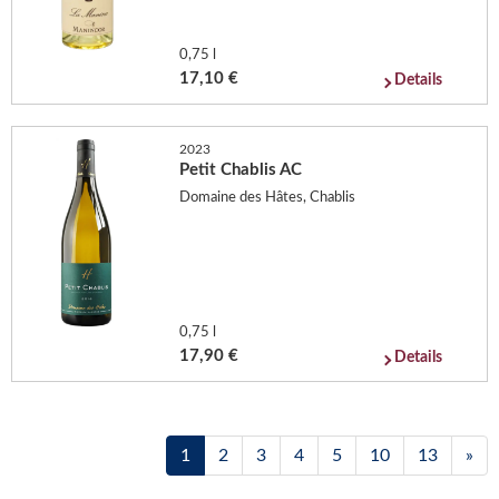
0,75 l
17,10 €
Details
2023
Petit Chablis AC
Domaine des Hâtes, Chablis
0,75 l
17,90 €
Details
1
2
3
4
5
10
13
»