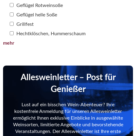
Geflügel Rotweinsoße
Geflügel helle Soße
Grillfest
Hechtklöschen, Hummerschaum
mehr
Allesweinletter – Post für
Genießer
Lust auf ein bisschen Wein-Abenteuer? Ihre
kostenfreie Anmeldung für unseren Allesweinletter
ermöglicht Ihnen exklusive Einblicke in ausgewählte
Weinsorten, limitierte Angebote und bevorstehende
Veranstaltungen. Der Allesweinletter ist Ihre erste