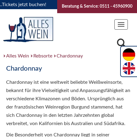
kets jetzt buchen!
"Das Sommerfest 2026" Vive la Bourgogn
Beratung & Service: 0511 - 45960900
Toggle
navigat
Alles Wein
Rebsorte
Chardonnay
Chardonnay
Chardonnay ist eine weltweit beliebte Weißweinsorte,
bekannt für ihre Vielseitigkeit und Anpassungsfähigkeit an
verschiedene Klimazonen und Böden. Ursprünglich aus
der französischen Weinregion Burgund stammend, hat
sich Chardonnay in den letzten Jahrzehnten global
verbreitet, von Kalifornien bis Australien und Südafrika.
Die Besonderheit von Chardonnay liegt in seiner