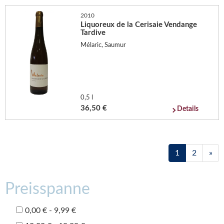
2010
Liquoreux de la Cerisaie Vendange
Tardive
Mélaric, Saumur
0,5 l
36,50 €
Details
1
2
»
Preisspanne
0,00 € - 9,99 €