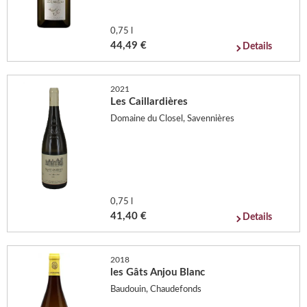
0,75 l
44,49 €
Details
2021
Les Caillardières
Domaine du Closel, Savennières
0,75 l
41,40 €
Details
2018
les Gâts Anjou Blanc
Baudouin, Chaudefonds