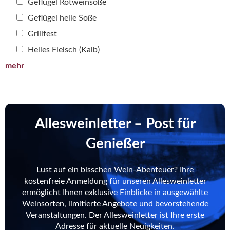
Geflügel Rotweinsoße
Geflügel helle Soße
Grillfest
Helles Fleisch (Kalb)
mehr
Allesweinletter – Post für
Genießer
Lust auf ein bisschen Wein-Abenteuer? Ihre
kostenfreie Anmeldung für unseren Allesweinletter
ermöglicht Ihnen exklusive Einblicke in ausgewählte
Weinsorten, limitierte Angebote und bevorstehende
Veranstaltungen. Der Allesweinletter ist Ihre erste
Adresse für aktuelle Neuigkeiten.