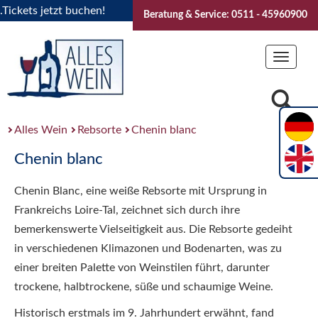
kets jetzt buchen!
"Das Sommerfest 2026" Vive la Bourgogne
Beratung & Service: 0511 - 45960900
Toggle
navigat
Alles Wein
Rebsorte
Chenin blanc
Chenin blanc
Chenin Blanc, eine weiße Rebsorte mit Ursprung in
Frankreichs Loire-Tal, zeichnet sich durch ihre
bemerkenswerte Vielseitigkeit aus. Die Rebsorte gedeiht
in verschiedenen Klimazonen und Bodenarten, was zu
einer breiten Palette von Weinstilen führt, darunter
trockene, halbtrockene, süße und schaumige Weine.
Historisch erstmals im 9. Jahrhundert erwähnt, fand