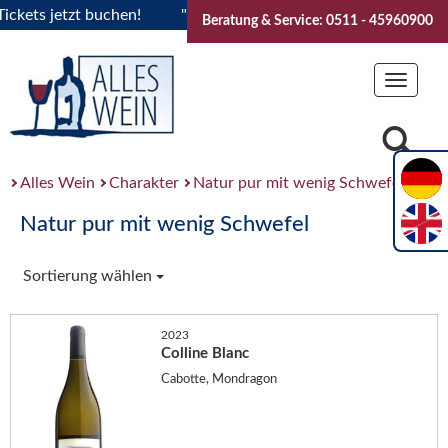
ts jetzt buchen!
"Das Sommerfest 2026" Vive la Bourgogne.
Beratung & Service: 0511 - 45960900
Toggle
navigat
Alles Wein
Charakter
Natur pur mit wenig Schwefel
Natur pur mit wenig Schwefel
Sortierung wählen
2023
Colline Blanc
Cabotte, Mondragon