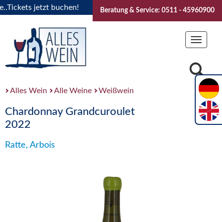
ickets jetzt buchen!
"Das Sommerfest 2026" Vive la Bourgo
Beratung & Service: 0511 - 45960900
Toggle
navigat
Alles Wein
Alle Weine
Weißwein
Chardonnay Grandcuroulet
2022
Ratte, Arbois