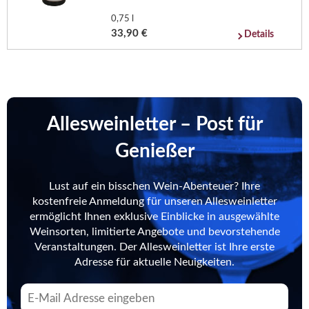
0,75 l
33,90 €
Details
Allesweinletter – Post für
Genießer
Lust auf ein bisschen Wein-Abenteuer? Ihre
kostenfreie Anmeldung für unseren Allesweinletter
ermöglicht Ihnen exklusive Einblicke in ausgewählte
Weinsorten, limitierte Angebote und bevorstehende
Veranstaltungen. Der Allesweinletter ist Ihre erste
Adresse für aktuelle Neuigkeiten.