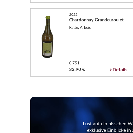
2022
Chardonnay Grandcuroulet
Ratte, Arbois
0,75 l
33,90 €
Details
Lust auf ein bisschen W
exklusive Einblicke i