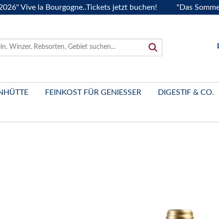
Vive la Bourgogne..Tickets jetzt buchen!
"Das Sommerfest 
NHÜTTE
FEINKOST FÜR GENIESSER
DIGESTIF & CO.