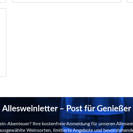
Allesweinletter – Post für Genießer
ein-Abenteuer? Ihre kostenfreie Anmeldung für unseren Alleswei
n ausgewählte Weinsorten, limitierte Angebote und bevorstehend