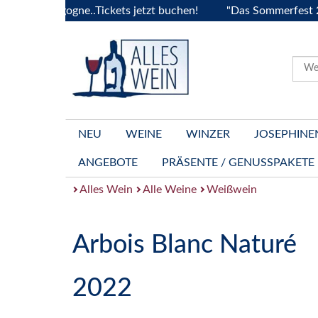
a Bourgogne..Tickets jetzt buchen!
"Das Sommerfest 2026" 
NEU
WEINE
WINZER
JOSEPHINE
ANGEBOTE
PRÄSENTE / GENUSSPAKETE
Alles Wein
Alle Weine
Weißwein
Arbois Blanc Naturé
2022