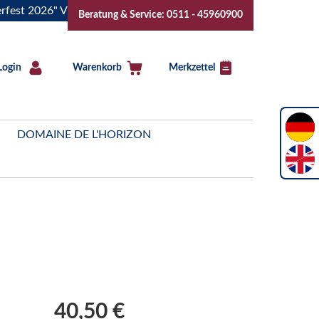
2026" Vive la Bourgogne..Tickets jetzt buchen!
"Das Somme
Beratung & Service: 0511 - 45960900
Login
Warenkorb
Merkzettel
DOMAINE DE L'HORIZON
40,50 €