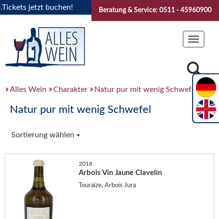
ets jetzt buchen!
"Das Sommerfest 2026" Vive la Bourgogne
Beratung & Service: 0511 - 45960900
Toggle
navigat
Alles Wein
Charakter
Natur pur mit wenig Schwefel
Natur pur mit wenig Schwefel
Sortierung wählen
2018
Arbois Vin Jaune Clavelin
Touraize, Arbois Jura