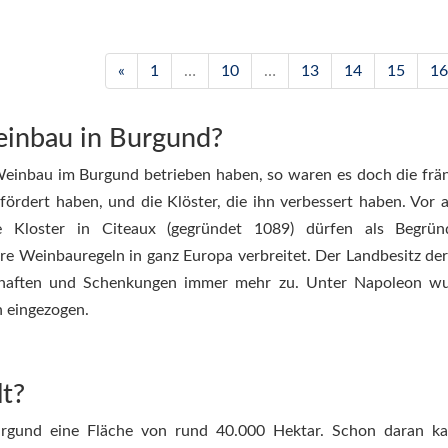
«
1
…
10
…
13
14
15
16
inbau in Burgund?
inbau im Burgund betrieben haben, so waren es doch die frä
rdert haben, und die Klöster, die ihn verbessert haben. Vor a
e Kloster in Citeaux (gegründet 1089) dürfen als Begrün
re Weinbauregeln in ganz Europa verbreitet. Der Landbesitz der
chaften und Schenkungen immer mehr zu. Unter Napoleon wu
n eingezogen.
lt?
urgund eine Fläche von rund 40.000 Hektar. Schon daran k