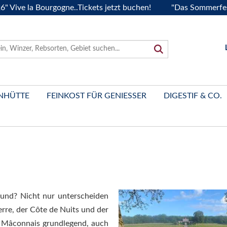
la Bourgogne..Tickets jetzt buchen!
"Das Sommerfest 2026"
NHÜTTE
FEINKOST FÜR GENIESSER
DIGESTIF & CO.
gund? Nicht nur unterscheiden
rre, der Côte de Nuits und der
 Mâconnais grundlegend, auch