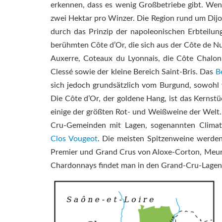
erkennen, dass es wenig Großbetriebe gibt. Wen
zwei Hektar pro Winzer. Die Region rund um Dijon
durch das Prinzip der napoleonischen Erbteilu
berühmten Côte d’Or, die sich aus der Côte de N
Auxerre, Coteaux du Lyonnais, die Côte Chalonn
Clessé sowie der kleine Bereich Saint-Bris. Das
B
sich jedoch grundsätzlich vom Burgund, sowohl 
Die Côte d’Or, der goldene Hang, ist das Kerns
einige der größten Rot- und Weißweine der Welt
Cru-Gemeinden mit Lagen, sogenannten Climat
Clos Vougeot
. Die meisten Spitzenweine werde
Premier und Grand Crus von Aloxe-Corton, Meur
Chardonnays findet man in den Grand-Cru-Lagen v