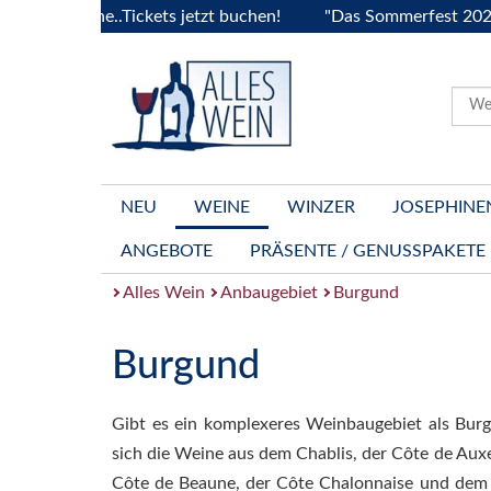
rgogne..Tickets jetzt buchen!
"Das Sommerfest 2026" Vive 
NEU
WEINE
WINZER
JOSEPHINE
ANGEBOTE
PRÄSENTE / GENUSSPAKETE
Alles Wein
Anbaugebiet
Burgund
Burgund
Gibt es ein komplexeres Weinbaugebiet als Bur
sich die Weine aus dem Chablis, der Côte de Auxe
Côte de Beaune, der Côte Chalonnaise und dem