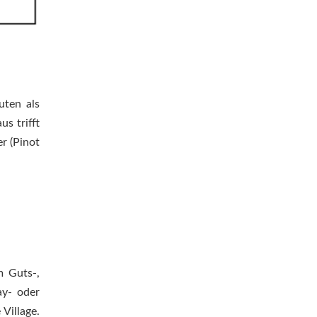
uten als
s trifft
r (Pinot
m Guts-,
ay- oder
Village.