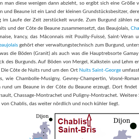
n man diese wenigen dann abzieht, so ergibt sich eine Größe 
 und Beaune ist ein Land der kleinen Grundstücksbesitzer, dere
ng im Laufe der Zeit zerstückelt wurde. Zum Burgund zählen n
uits und der Côte de Beaune zusammensetzt, das Beaujolais,
Cha
aise, Irancy, das Mâconnais mit Pouilly-Fuissé, Saint-Véran u
eaujolais
gehört eher verwaltungstechnisch zum Burgund, unter
was die Böden (Granit) als auch was die Hauptrebsorte Gamay b
tück des Burgunds. Auf Böden von Mergel, Kalkstein und Lehm e
. Die Côte de Nuits rund um den Ort
Nuits Saint-George
umfasst
s, wie Chambolle-Musigny, Gevrey-Champertin, Vosné-Roman
n rund um Beaune in der Côte du Beaune erzeugt. Dort findet
sault, Chassage-Montrachet und Puligny-Montrachet. Weitere 
on Chablis, das weiter nördlich und noch kühler liegt.