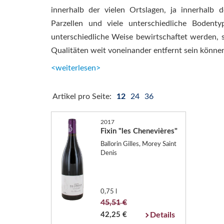
innerhalb der vielen Ortslagen, ja innerhalb d
Parzellen und viele unterschiedliche Bodent
unterschiedliche Weise bewirtschaftet werden, 
Qualitäten weit voneinander entfernt sein könne
<weiterlesen>
Artikel pro Seite:
12
24
36
2017
Fixin "les Chenevières"
Ballorin Gilles, Morey Saint
Denis
0,75 l
45,51 €
42,25 €
Details