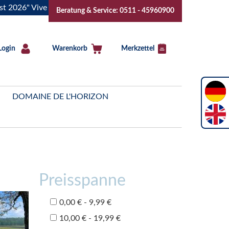
 Vive la Bourgogne..Tickets jetzt buchen!
"Das Sommerfest
Beratung & Service: 0511 - 45960900
Login
Warenkorb
Merkzettel
DOMAINE DE L'HORIZON
Preisspanne
0,00 € - 9,99 €
10,00 € - 19,99 €