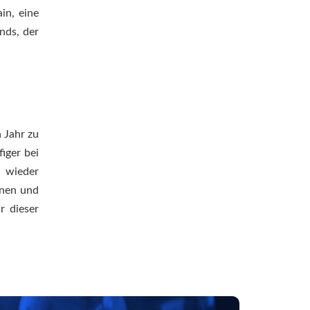
in, eine
nds, der
 Jahr zu
iger bei
r wieder
nnen und
r dieser