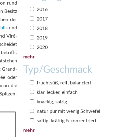
von rund
2016
n Besitz
2017
eben der
blis
und
2018
nd Viré-
2019
scheidet
2020
etrifft.
mehr
ntstehen
Typ/Geschmack
 Grand-
ée oder
fruchtsüß, reif, balanciert
 man die
klar, lecker, einfach
Spitzen-
knackig, salzig
natur pur mit wenig Schwefel
saftig, kräftig & konzentriert
mehr