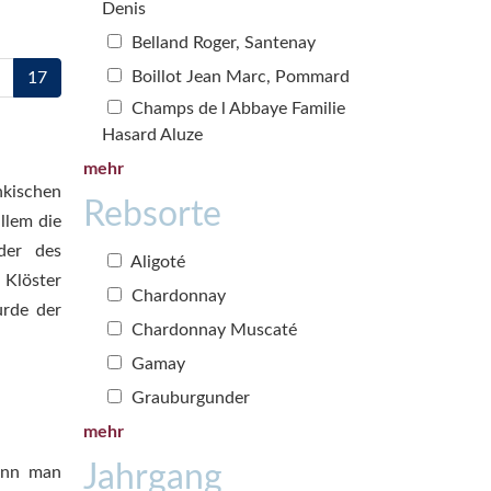
Denis
Belland Roger, Santenay
Boillot Jean Marc, Pommard
17
Champs de l Abbaye Familie
Hasard Aluze
mehr
nkischen
Rebsorte
llem die
der des
Aligoté
 Klöster
Chardonnay
rde der
Chardonnay Muscaté
Gamay
Grauburgunder
mehr
Jahrgang
ann man