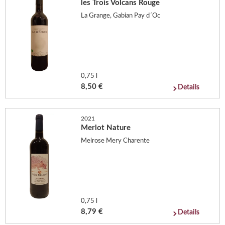
les Trois Volcans Rouge
La Grange, Gabian Pay d´Oc
0,75 l
8,50 €
Details
2021
Merlot Nature
Melrose Mery Charente
0,75 l
8,79 €
Details