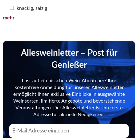
knackig, salzig
mehr
Allesweinletter – Post für
Genießer
Lust auf ein bisschen Wein-Abenteuer? Ihre
kostenfreie Anmeldung für unseren Allesweinletter
ermöglicht Ihnen exklusive Einblicke in ausgewählte
Weinsorten, limitierte Angebote und bevorstehende
Veranstaltungen. Der Allesweinletter ist Ihre erste
Adresse für aktuelle Neuigkeiten.