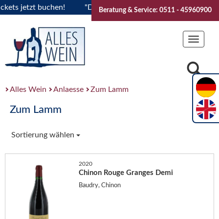
s jetzt buchen!
"Das Sommerfest 2026" Vive la Bourgogne..
Beratung & Service: 0511 - 45960900
Toggle
navigat
Alles Wein
Anlaesse
Zum Lamm
Zum Lamm
Sortierung wählen
2020
Chinon Rouge Granges Demi
Baudry, Chinon