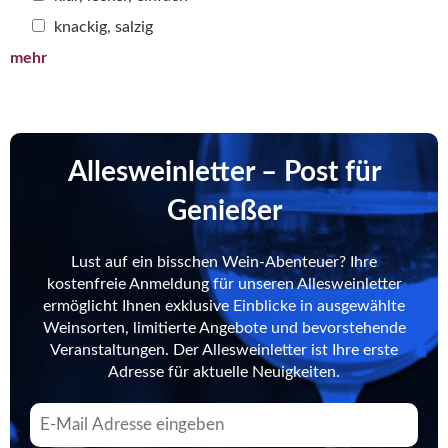
knackig, salzig
mehr
Allesweinletter – Post für
Genießer
Lust auf ein bisschen Wein-Abenteuer? Ihre
kostenfreie Anmeldung für unseren Allesweinletter
ermöglicht Ihnen exklusive Einblicke in ausgewählte
Weinsorten, limitierte Angebote und bevorstehende
Veranstaltungen. Der Allesweinletter ist Ihre erste
Adresse für aktuelle Neuigkeiten.