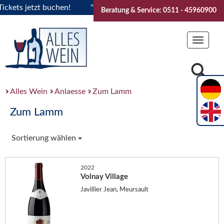
ts jetzt buchen!
"Das Sommerfest 2026" Vive la Bourgogne.
Beratung & Service: 0511 - 45960900
Toggle
navigat
Alles Wein
Anlaesse
Zum Lamm
Zum Lamm
Sortierung wählen
2022
Volnay Village
Javillier Jean, Meursault