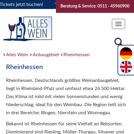
s jetzt buchen!
"Das Sommerfest 2026" Vive la Bourgogne..
Beratung & Service: 0511 - 45960900
Toggle
navigat
Alles Wein
Anbaugebiet
Rheinhessen
Rheinhessen
Rheinhessen, Deutschlands größtes Weinanbaugebiet,
liegt in Rheinland-Pfalz und umfasst etwa 26.500 Hektar.
Das Klima ist mild mit vielen Sonnenstunden und wenig
Niederschlag, ideal für den Weinbau. Die Region teilt sich
in drei Bereiche: Bingen, Nierstein und Wonnegau.
Bekannt ist Rheinhessen für seine Vielfalt an Rebsorten.
Dominierend sind Riesling, Müller-Thurgau, Silvaner und