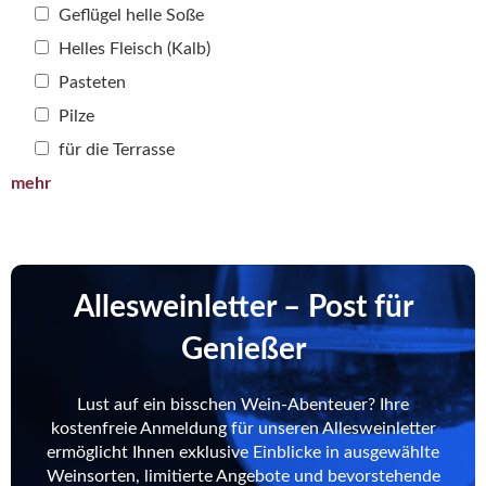
Geflügel helle Soße
Helles Fleisch (Kalb)
Pasteten
Pilze
für die Terrasse
mehr
Allesweinletter – Post für
Genießer
Lust auf ein bisschen Wein-Abenteuer? Ihre
kostenfreie Anmeldung für unseren Allesweinletter
ermöglicht Ihnen exklusive Einblicke in ausgewählte
Weinsorten, limitierte Angebote und bevorstehende