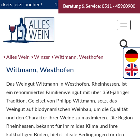
 jetzt buchen!
"Das Sommerfest 2026" Vive la Bourgogne..T
Beratung & Service: 0511 - 45960900
Toggle
navigat
Alles Wein
Winzer
Wittmann, Westhofen
Wittmann, Westhofen
Das Weingut Wittmann in Westhofen, Rheinhessen, ist
ein renommiertes Familienweingut mit über 350-jähriger
Tradition. Geleitet von Philipp Wittmann, setzt das
Weingut auf biodynamischen Weinbau, um die Qualität
und den Charakter ihrer Weine zu maximieren. Die Region
Rheinhessen, bekannt für ihr mildes Klima und ihre
kalkhaltigen Böden, bietet ideale Bedingungen für den