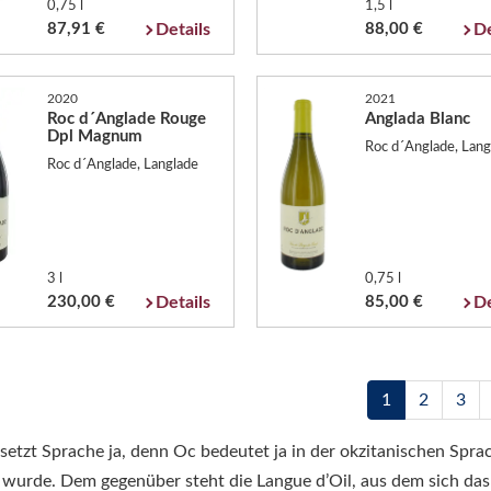
0,75 l
1,5 l
87,91 €
Details
88,00 €
De
2020
2021
Roc d´Anglade Rouge
Anglada Blanc
Dpl Magnum
Roc d´Anglade, Lang
Roc d´Anglade, Langlade
3 l
0,75 l
230,00 €
Details
85,00 €
De
1
2
3
etzt Sprache ja, denn Oc bedeutet ja in der okzitanischen Sprac
en wurde. Dem gegenüber steht die Langue d’Oil, aus dem sich da