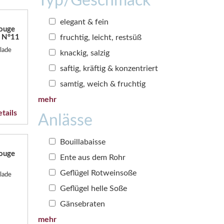
Typ/Geschmack
elegant & fein
ouge
fruchtig, leicht, restsüß
l N°11
lade
knackig, salzig
saftig, kräftig & konzentriert
samtig, weich & fruchtig
mehr
tails
Anlässe
Bouillabaisse
ouge
Ente aus dem Rohr
Geflügel Rotweinsoße
lade
Geflügel helle Soße
Gänsebraten
mehr