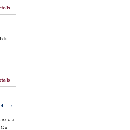
tails
lade
tails
4
»
he, die
s Oui