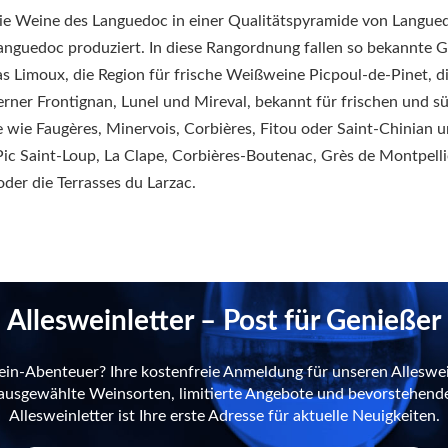
e Weine des Languedoc in einer Qualitätspyramide von Langue
nguedoc produziert. In diese Rangordnung fallen so bekannte G
s Limoux, die Region für frische Weißweine Picpoul-de-Pinet, d
rner Frontignan, Lunel und Mireval, bekannt für frischen und s
wie Faugères, Minervois, Corbières, Fitou oder Saint-Chinian u
Pic Saint-Loup, La Clape, Corbières-Boutenac, Grès de Montpelli
der die Terrasses du Larzac.
Allesweinletter – Post für Genießer
ein-Abenteuer? Ihre kostenfreie Anmeldung für unseren Alleswei
n ausgewählte Weinsorten, limitierte Angebote und bevorstehend
Allesweinletter ist Ihre erste Adresse für aktuelle Neuigkeiten.