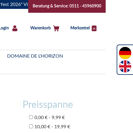
26" Vive la Bourgogne..Tickets jetzt buchen!
"Das Sommerfe
Beratung & Service: 0511 - 45960900
Login
Warenkorb
Merkzettel
DOMAINE DE L'HORIZON
Preisspanne
0,00 € - 9,99 €
10,00 € - 19,99 €