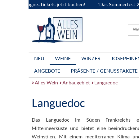
Bourgogne..Tickets jetzt buchen!
"Das Sommerfest 2026" Vi
NEU
WEINE
WINZER
JOSEPHINE
ANGEBOTE
PRÄSENTE / GENUSSPAKETE
Alles Wein
Anbaugebiet
Languedoc
Languedoc
Das Languedoc im Süden Frankreichs er
Mittelmeerküste und bietet eine beeindrucken
Weinstilen. Mit einem mediterranen Klima und 