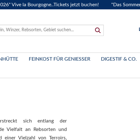
ve la Bourgogne..Tickets jetzt buchen!
"Das Sommerfest 20
NHÜTTE
FEINKOST FÜR GENIESSER
DIGESTIF & CO.
streckt sich entlang der
de Vielfalt an Rebsorten und
einer Vielzahl von Terroirs,