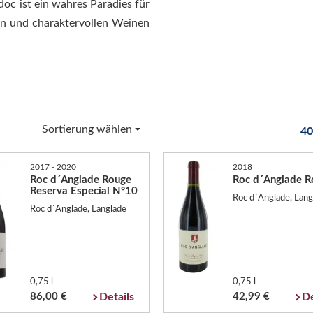
oc ist ein wahres Paradies für
gen und charaktervollen Weinen
Sortierung wählen
40
2017 - 2020
2018
Roc d´Anglade Rouge
Roc d´Anglade R
Reserva Especial N°10
Roc d´Anglade, Lang
Roc d´Anglade, Langlade
0,75 l
0,75 l
86,00 €
Details
42,99 €
De