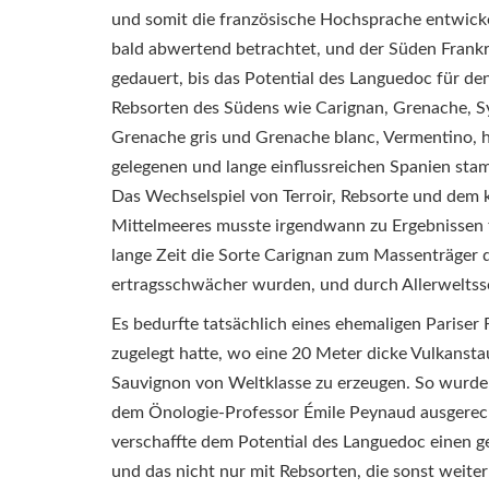
und somit die französische Hochsprache entwick
bald abwertend betrachtet, und der Süden Frankreic
gedauert, bis das Potential des Languedoc für d
Rebsorten des Südens wie Carignan, Grenache, Sy
Grenache gris und Grenache blanc, Vermentino, h
gelegenen und lange einflussreichen Spanien sta
Das Wechselspiel von Terroir, Rebsorte und dem k
Mittelmeeres musste irgendwann zu Ergebnissen f
lange Zeit die Sorte Carignan zum Massenträger d
ertragsschwächer wurden, und durch Allerweltssor
Es bedurfte tatsächlich eines ehemaligen Pariser 
zugelegt hatte, wo eine 20 Meter dicke Vulkanst
Sauvignon von Weltklasse zu erzeugen. So wurde
dem Önologie-Professor Émile Peynaud ausgerech
verschaffte dem Potential des Languedoc einen g
und das nicht nur mit Rebsorten, die sonst weite