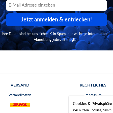
Jetzt anmelden & entdecken!
Ihre Daten sind bei uns sicher. Kein Spam, nur wichtige Informationen.
Abmeldung jederzeit möglich.
VERSAND
RECHTLICHES
Versandkosten
Impressum
Cookies & Privatsphäre
AGB
Wir nutzen Cookies, damit u