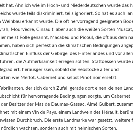
elt hat. Ähnlich wie im Hoch- und Niederdeutschen wurde das 
hs wurde teils diskriminiert, teils ignoriert. So hat es auch la
en Weinbau erkannt wurde. Die oft hervorragend geeigneten Böde
rah, Mourvèdre, Cinsault, aber auch die weißen Sorten Muscat
ier meist Rolle genannt, Macabeu und Picoul, die oft aus dem n
mmen, haben sich perfekt an die klimatischen Bedingungen angep
limatischen Einfluss der Gebirge, des Hinterlandes und vor alle
ühren, die Aufmerksamkeit erregen sollten. Stattdessen wurde 
egradiert, herausgerissen, sobald die Rebstöcke älter und
ten wie Merlot, Cabernet und selbst Pinot noir ersetzt.
Fabrikanten, der sich durch Zufall gerade dort einen kleinen Land
aubschicht für hervorragende Bedingungen sorgte, um Cabernet
 der Besitzer der Mas de Daumas-Gassac, Aimé Guibert, zusam
net mit einem Vin de Pays, einem Landwein des Hérault, berü
ewissen Durchbruch. Die erste Landmarke war gesetzt, weitere f
r nördlich wachsen, sondern auch mit heimischen Sorten.