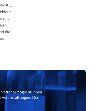
doc AC,
ebiete
ie mit
üßen
nd die
er,
nletter ermöglicht Ihnen
e Veranstaltungen. Der