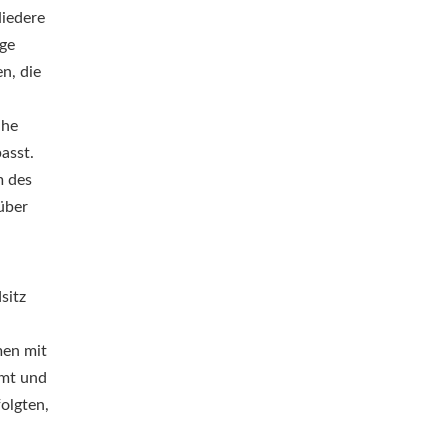
Niedere
nge
n, die
,
ahe
asst.
m des
über
sitz
men mit
hmt und
olgten,