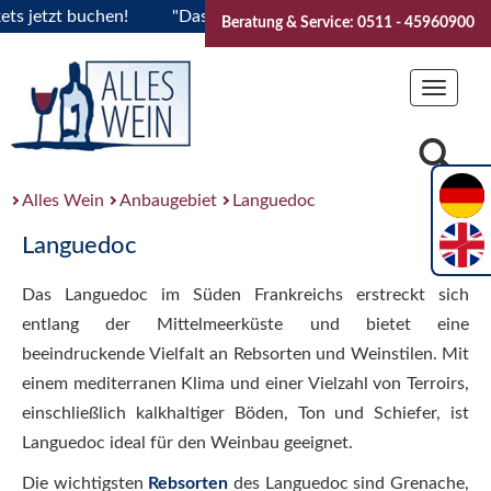
jetzt buchen!
"Das Sommerfest 2026" Vive la Bourgogne..Ti
Beratung & Service: 0511 - 45960900
Toggle
navigat
Alles Wein
Anbaugebiet
Languedoc
Languedoc
Das Languedoc im Süden Frankreichs erstreckt sich
entlang der Mittelmeerküste und bietet eine
beeindruckende Vielfalt an Rebsorten und Weinstilen. Mit
einem mediterranen Klima und einer Vielzahl von Terroirs,
einschließlich kalkhaltiger Böden, Ton und Schiefer, ist
Languedoc ideal für den Weinbau geeignet.
Die wichtigsten
Rebsorten
des Languedoc sind Grenache,