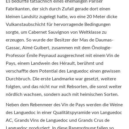
Es bedurfte tatsächlich eines ehemaligen Pariser
Fabrikanten, der sich durch Zufall gerade dort einen
kleinen Landsitz zugelegt hatte, wo eine 20 Meter dicke
Vulkanstaubschicht für hervorragende Bedingungen
sorgte, um Cabernet Sauvignon von Weltklasse zu
erzeugen. So wurde der Besitzer der Mas de Daumas-
Gassac, Aimé Guibert, zusammen mit dem Önologie-
Professor Émile Peynaud ausgerechnet mit einem Vin de
Pays, einem Landwein des Hérault, berühmt und
verschaffte dem Potential des Languedoc einen gewissen
Durchbruch. Die erste Landmarke war gesetzt, weitere
folgten, und das nicht nur mit Rebsorten, die sonst weiter
nördlich wachsen, sondern auch mit heimischen Sorten.
Neben dem Rebenmeer des Vin de Pays werden die Weine
des Languedoc in einer Qualitätspyramide von Languedoc
AC, Grands Vins de Languedoc und Grands Crus de
Languedoc produziert. In diese Rangordnung fallen so