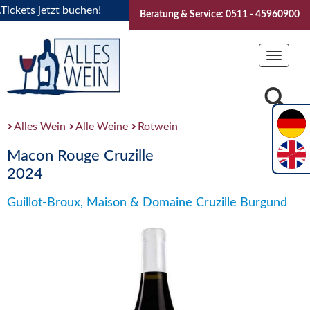
ets jetzt buchen!
"Das Sommerfest 2026" Vive la Bourgogne.
Beratung & Service: 0511 - 45960900
Toggle
navigat
Alles Wein
Alle Weine
Rotwein
Macon Rouge Cruzille
2024
Guillot-Broux, Maison & Domaine Cruzille Burgund