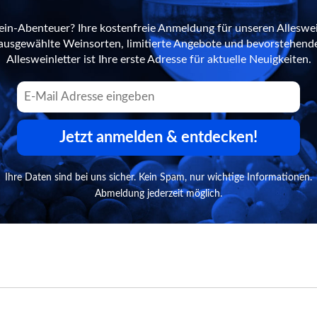
ein-Abenteuer? Ihre kostenfreie Anmeldung für unseren Alleswei
n ausgewählte Weinsorten, limitierte Angebote und bevorstehend
Allesweinletter ist Ihre erste Adresse für aktuelle Neuigkeiten.
Jetzt anmelden & entdecken!
Ihre Daten sind bei uns sicher. Kein Spam, nur wichtige Informationen.
Abmeldung jederzeit möglich.