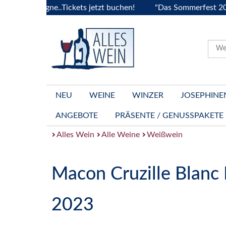
ourgogne..Tickets jetzt buchen!
"Das Sommerfest 2026" Vive
NEU
WEINE
WINZER
JOSEPHINE
ANGEBOTE
PRÄSENTE / GENUSSPAKETE
Alles Wein
Alle Weine
Weißwein
Macon Cruzille Blanc 
2023