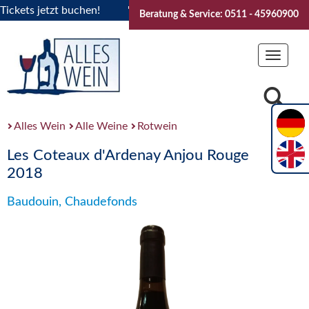
ets jetzt buchen!
"Das Sommerfest 2026" Vive la Bourgogne
Beratung & Service: 0511 - 45960900
Toggle
navigat
Alles Wein
Alle Weine
Rotwein
Les Coteaux d'Ardenay Anjou Rouge
2018
Baudouin, Chaudefonds