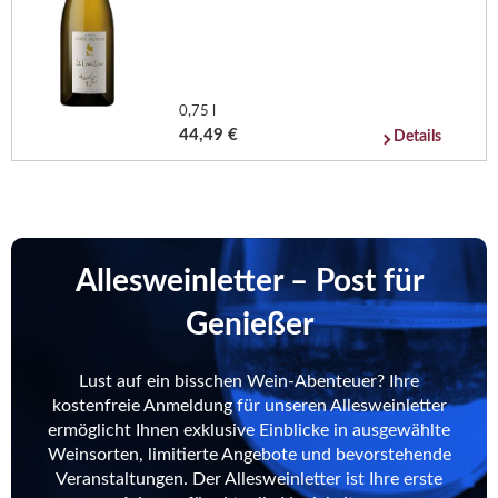
0,75 l
44,49 €
Details
Allesweinletter – Post für
Genießer
Lust auf ein bisschen Wein-Abenteuer? Ihre
kostenfreie Anmeldung für unseren Allesweinletter
ermöglicht Ihnen exklusive Einblicke in ausgewählte
Weinsorten, limitierte Angebote und bevorstehende
Veranstaltungen. Der Allesweinletter ist Ihre erste