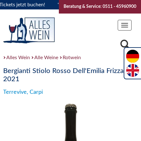
ets jetzt buchen!
"Das Sommerfest 2026" Vive la Bourgogne
Beratung & Service: 0511 - 45960900
Toggle
navigat
Alles Wein
Alle Weine
Rotwein
Bergianti Stiolo Rosso Dell'Emilia Frizzante
2021
Terrevive, Carpi