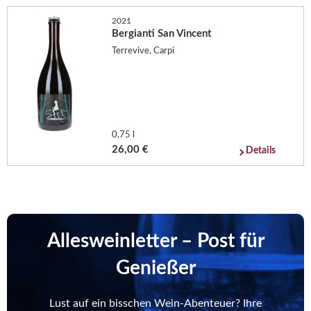
2021
Bergianti San Vincent
Terrevive, Carpi
0,75 l
26,00 €
Details
Allesweinletter – Post für
Genießer
Lust auf ein bisschen Wein-Abenteuer? Ihre