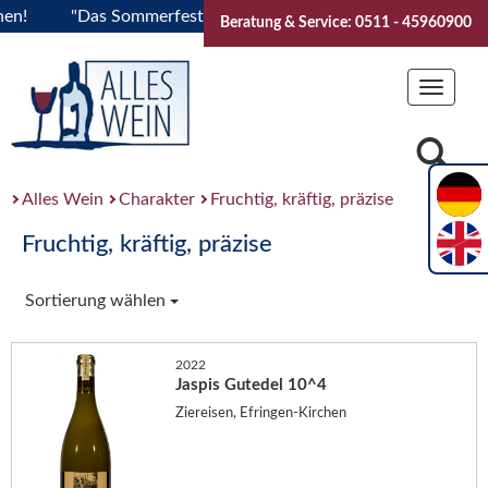
"Das Sommerfest 2026" Vive la Bourgogne..Tickets jetzt b
Beratung & Service: 0511 - 45960900
Toggle
navigat
Alles Wein
Charakter
Fruchtig, kräftig, präzise
Fruchtig, kräftig, präzise
Sortierung wählen
2022
Jaspis Gutedel 10^4
Ziereisen, Efringen-Kirchen