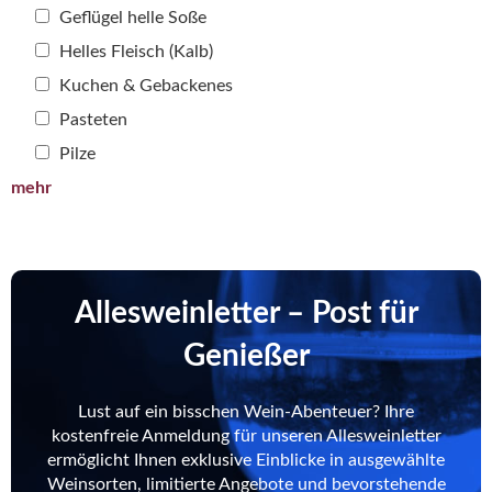
Geflügel helle Soße
Helles Fleisch (Kalb)
Kuchen & Gebackenes
Pasteten
Pilze
mehr
Allesweinletter – Post für
Genießer
Lust auf ein bisschen Wein-Abenteuer? Ihre
kostenfreie Anmeldung für unseren Allesweinletter
ermöglicht Ihnen exklusive Einblicke in ausgewählte
Weinsorten, limitierte Angebote und bevorstehende