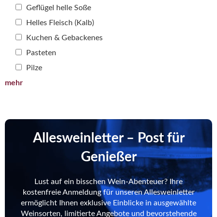
Geflügel helle Soße
Helles Fleisch (Kalb)
Kuchen & Gebackenes
Pasteten
Pilze
mehr
Allesweinletter – Post für
Genießer
Lust auf ein bisschen Wein-Abenteuer? Ihre
kostenfreie Anmeldung für unseren Allesweinletter
ermöglicht Ihnen exklusive Einblicke in ausgewählte
Weinsorten, limitierte Angebote und bevorstehende