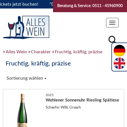
ts jetzt buchen!
"Das Sommerfest 2026" Vive la Bourgogne..
Beratung & Service: 0511 - 45960900
Toggle
navigat
Alles Wein
Charakter
Fruchtig, kräftig, präzise
Fruchtig, kräftig, präzise
Sortierung wählen
2025
Wehlener Sonnenuhr Riesling Spätlese
Schaefer Willi, Graach