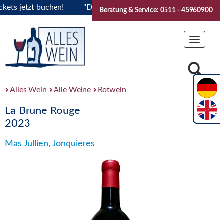
 jetzt buchen!
"Das Sommerfest 2026" Vive la Bourgogne..T
Beratung & Service: 0511 - 45960900
Toggle
navigat
Alles Wein
Alle Weine
Rotwein
La Brune Rouge
2023
Mas Jullien, Jonquieres