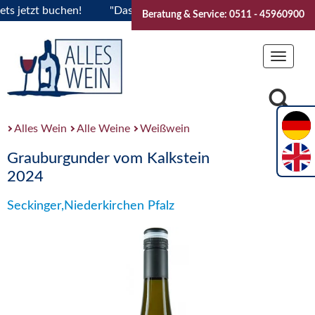
etzt buchen!
"Das Sommerfest 2026" Vive la Bourgogne..Tic
Beratung & Service: 0511 - 45960900
Toggle
navigat
Alles Wein
Alle Weine
Weißwein
Grauburgunder vom Kalkstein
2024
Seckinger,Niederkirchen Pfalz