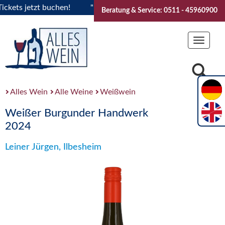
ts jetzt buchen!
"Das Sommerfest 2026" Vive la Bourgogne..
Beratung & Service: 0511 - 45960900
Toggle
navigat
Alles Wein
Alle Weine
Weißwein
Weißer Burgunder Handwerk
2024
Leiner Jürgen, Ilbesheim