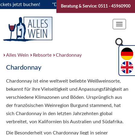
s jetzt buchen!
"Das Sommerfest 2026" Vive la Bourgogne..T
Beratung & Service: 0511 - 45960900
Toggle
navigat
Alles Wein
Rebsorte
Chardonnay
Chardonnay
Chardonnay ist eine weltweit beliebte Weißweinsorte,
bekannt für ihre Vielseitigkeit und Anpassungsfähigkeit an
verschiedene Klimazonen und Böden. Ursprünglich aus
der französischen Weinregion Burgund stammend, hat
sich Chardonnay in den letzten Jahrzehnten global
verbreitet, von Kalifornien bis Australien und Südafrika.
Die Besonderheit von Chardonnay liegt in seiner