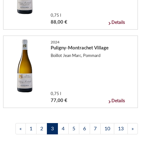
0,75 l
88,00 €
Details
2024
Puligny-Montrachet Village
Boillot Jean Marc, Pommard
0,75 l
77,00 €
Details
«
1
2
3
4
5
6
7
10
13
»