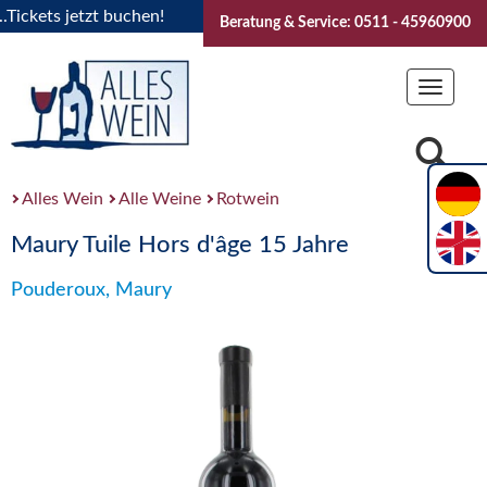
kets jetzt buchen!
"Das Sommerfest 2026" Vive la Bourgogn
Beratung & Service: 0511 - 45960900
Toggle
navigat
Alles Wein
Alle Weine
Rotwein
Maury Tuile Hors d'âge 15 Jahre
Pouderoux, Maury