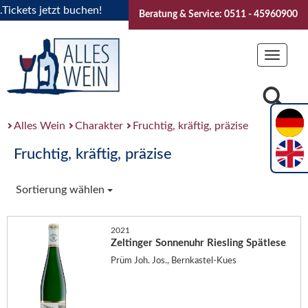
kets jetzt buchen!
"Das Sommerfest 2026" Vive la Bourgogn
Beratung & Service: 0511 - 45960900
Toggle
navigat
Alles Wein
Charakter
Fruchtig, kräftig, präzise
Fruchtig, kräftig, präzise
Sortierung wählen
2021
Zeltinger Sonnenuhr Riesling Spätlese
Prüm Joh. Jos., Bernkastel-Kues