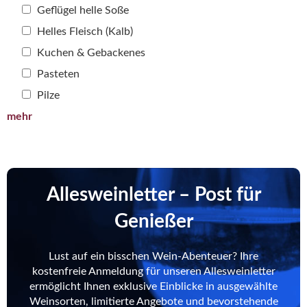
Geflügel helle Soße
Helles Fleisch (Kalb)
Kuchen & Gebackenes
Pasteten
Pilze
mehr
Allesweinletter – Post für
Genießer
Lust auf ein bisschen Wein-Abenteuer? Ihre
kostenfreie Anmeldung für unseren Allesweinletter
ermöglicht Ihnen exklusive Einblicke in ausgewählte
Weinsorten, limitierte Angebote und bevorstehende