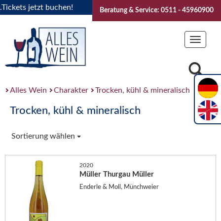
ckets jetzt buchen!
"Das Sommerfest 2026" Vive la Bourgogn
Beratung & Service: 0511 - 45960900
Toggle
navigat
Alles Wein
Charakter
Trocken, kühl & mineralisch
Trocken, kühl & mineralisch
Sortierung wählen
2020
Müller Thurgau Müller
Enderle & Moll, Münchweier