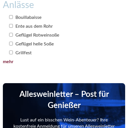
Anlässe
Bouillabaisse
Ente aus dem Rohr
Geflügel Rotweinsoße
Geflügel helle Soße
Grillfest
mehr
Allesweinletter – Post für
Genießer
Lust auf ein bisschen Wein-Abenteuer? Ihre
kostenfreie Anmeldung für unseren Allesweinletter