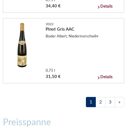
0,75 l
34,40 €
Details
2022
Pinot Gris AAC
Boxler Albert, Niedermorschwihr
0,75 l
31,50 €
Details
1
2
3
»
Preisspanne