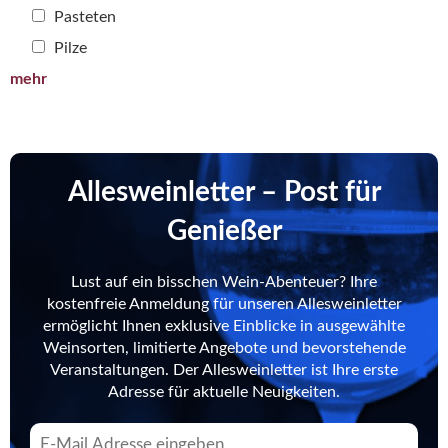
Pasteten
Pilze
mehr
Allesweinletter – Post für
Genießer
Lust auf ein bisschen Wein-Abenteuer? Ihre
kostenfreie Anmeldung für unseren Allesweinletter
ermöglicht Ihnen exklusive Einblicke in ausgewählte
Weinsorten, limitierte Angebote und bevorstehende
Veranstaltungen. Der Allesweinletter ist Ihre erste
Adresse für aktuelle Neuigkeiten.