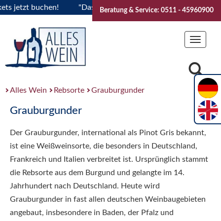
jetzt buchen!
"Das Sommerfest 2026" Vive la Bourgogne..Ti
Beratung & Service: 0511 - 45960900
Toggle
navigat
Alles Wein
Rebsorte
Grauburgunder
Grauburgunder
Der Grauburgunder, international als Pinot Gris bekannt,
ist eine Weißweinsorte, die besonders in Deutschland,
Frankreich und Italien verbreitet ist. Ursprünglich stammt
die Rebsorte aus dem Burgund und gelangte im 14.
Jahrhundert nach Deutschland. Heute wird
Grauburgunder in fast allen deutschen Weinbaugebieten
angebaut, insbesondere in Baden, der Pfalz und