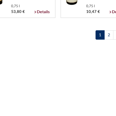
0,75 l
0,75 l
53,80 €
Details
10,47 €
De
1
2