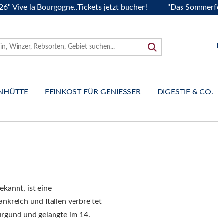
e la Bourgogne..Tickets jetzt buchen!
"Das Sommerfest 202
NHÜTTE
FEINKOST FÜR GENIESSER
DIGESTIF & CO.
ekannt, ist eine
nkreich und Italien verbreitet
urgund und gelangte im 14.