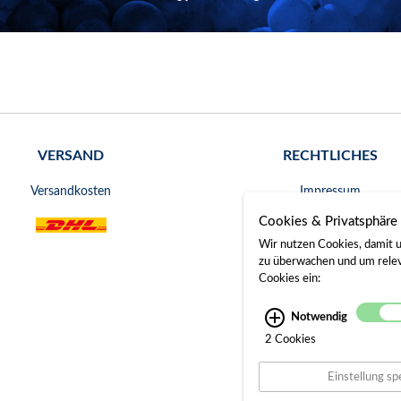
VERSAND
RECHTLICHES
Versandkosten
Impressum
Cookies & Privatsphäre
AGB
Wir nutzen Cookies, damit u
Widerrufsrecht
zu überwachen und um releva
Cookies ein:
Datenschutz
Notwendig
Bankverbindung
2 Cookies
Gerichtsstand
Einstellung sp
Widerruf erklären