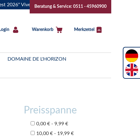
6" Vive la Bourgogne..Tickets jetzt buchen!
"Das Sommerfes
Beratung & Service: 0511 - 45960900
Login
Warenkorb
Merkzettel
DOMAINE DE L'HORIZON
Preisspanne
0,00 € - 9,99 €
10,00 € - 19,99 €