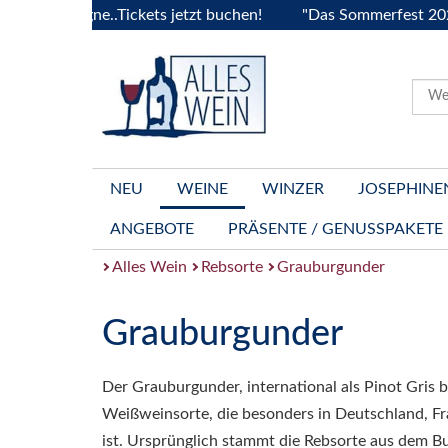
ourgogne..Tickets jetzt buchen!
"Das Sommerfest 2026" Viv
NEU
WEINE
WINZER
JOSEPHINE
ANGEBOTE
PRÄSENTE / GENUSSPAKETE
Alles Wein
Rebsorte
Grauburgunder
Grauburgunder
Der Grauburgunder, international als Pinot Gris b
Weißweinsorte, die besonders in Deutschland, Fra
ist. Ursprünglich stammt die Rebsorte aus dem B