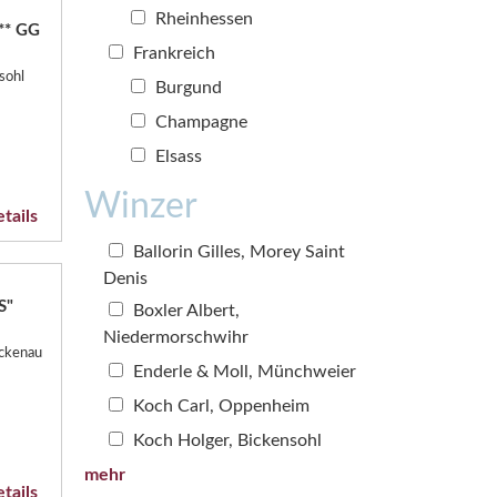
Rheinhessen
** GG
Frankreich
sohl
Burgund
Champagne
Elsass
Winzer
tails
Ballorin Gilles, Morey Saint
Denis
S"
Boxler Albert,
Niedermorschwihr
ockenau
Enderle & Moll, Münchweier
Koch Carl, Oppenheim
Koch Holger, Bickensohl
mehr
tails