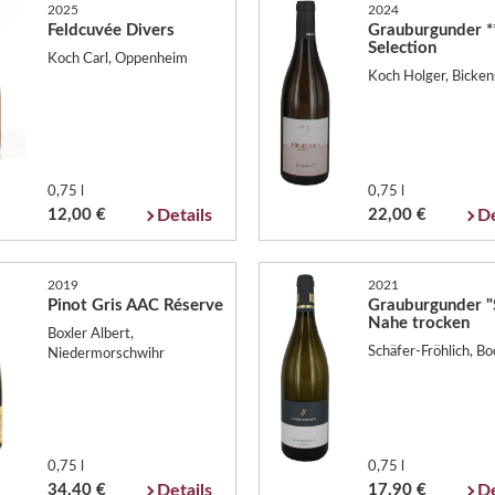
2025
2024
Feldcuvée Divers
Grauburgunder *
Selection
Koch Carl, Oppenheim
Koch Holger, Bicken
0,75 l
0,75 l
12,00 €
Details
22,00 €
De
2019
2021
Pinot Gris AAC Réserve
Grauburgunder "
Nahe trocken
Boxler Albert,
Schäfer-Fröhlich, B
Niedermorschwihr
0,75 l
0,75 l
34,40 €
Details
17,90 €
De