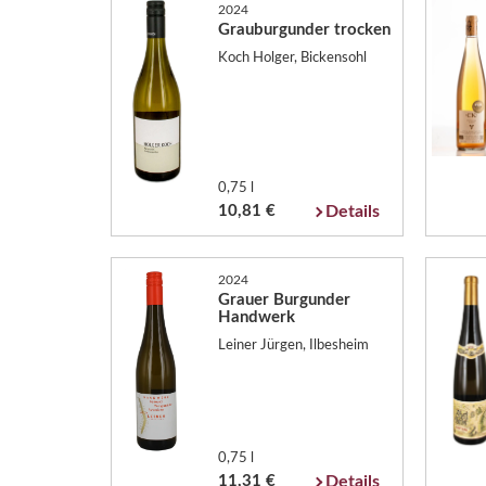
2024
Grauburgunder trocken
Koch Holger, Bickensohl
0,75 l
10,81 €
Details
2024
Grauer Burgunder
Handwerk
Leiner Jürgen, Ilbesheim
0,75 l
11,31 €
Details