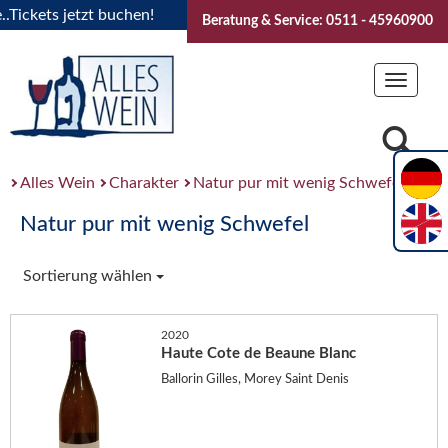
ckets jetzt buchen!
"Das Sommerfest 2026" Vive la Bourgog
Beratung & Service: 0511 - 45960900
Toggle
navigat
Alles Wein
Charakter
Natur pur mit wenig Schwefel
Natur pur mit wenig Schwefel
Sortierung wählen
2020
Haute Cote de Beaune Blanc
Ballorin Gilles, Morey Saint Denis