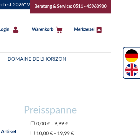
026" Vive la Bourgogne..Tickets jetzt buchen!
"Das Sommer
Beratung & Service: 0511 - 45960900
Login
Warenkorb
Merkzettel
DOMAINE DE L'HORIZON
Preisspanne
0,00 € - 9,99 €
 Artikel
10,00 € - 19,99 €