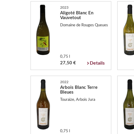
2023
Aligoté Blanc En
Vauvetout
Domaine de Rouges Queues
0,75 l
27,50 €
Details
2022
Arbois Blanc Terre
Bleues
Touraize, Arbois Jura
0,75 l