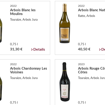
2022
2022
Arbois Blanc les
Arbois Blanc Na
Moulins
Ratte, Arbois
Touraize, Arbois Jura
0,75 l
0,75 l
31,30 €
Details
40,50 €
De
2022
2023
Arbois Chardonnay Les
Arbois Rouge Cô
Voisines
Côtes
Touraize, Arbois Jura
Touraize, Arbois Jur
0,75 l
0,75 l