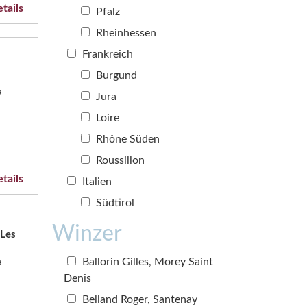
tails
Pfalz
Rheinhessen
Frankreich
Burgund
a
Jura
Loire
Rhône Süden
Roussillon
tails
Italien
Südtirol
Winzer
 Les
Ballorin Gilles, Morey Saint
a
Denis
Belland Roger, Santenay