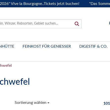
Vive la Bourgogne..Tickets jetzt buchen!
"Das Sommerfest 2
NHÜTTE
FEINKOST FÜR GENIESSER
DIGESTIF & CO.
chwefel
Schwefel
Sortierung wählen
101