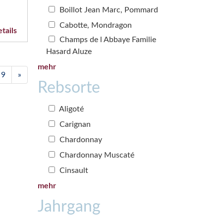
Boillot Jean Marc, Pommard
Cabotte, Mondragon
tails
Champs de l Abbaye Familie
Hasard Aluze
mehr
9
»
Rebsorte
Aligoté
Carignan
Chardonnay
Chardonnay Muscaté
Cinsault
mehr
Jahrgang