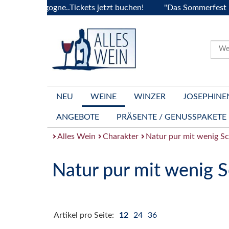
a Bourgogne..Tickets jetzt buchen!
"Das Sommerfest 2026" 
NEU
WEINE
WINZER
JOSEPHINE
ANGEBOTE
PRÄSENTE / GENUSSPAKETE
Alles Wein
Charakter
Natur pur mit wenig S
Natur pur mit wenig 
Artikel pro Seite:
12
24
36