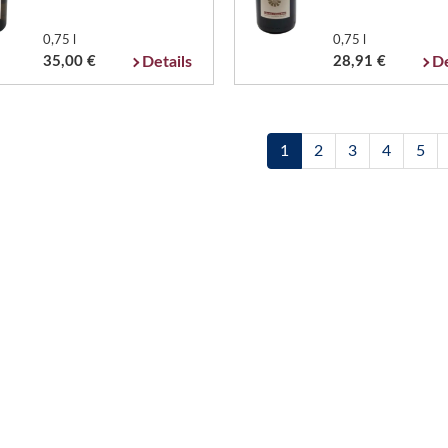
0,75 l
0,75 l
35,00 €
Details
28,91 €
De
1
2
3
4
5