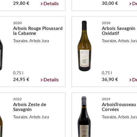
29,80 €
Details
30,00 €
De
2020
2018
Arbois Rouge Ploussard
Arbois Savagnin
la Cabanne
Oxidatif
Touraize, Arbois Jura
Touraize, Arbois Jur
0,75 l
0,75 l
24,95 €
Details
36,90 €
De
2022
2019
Arbois Zeste de
ArboisTrousseau
Savagnin
Corvées
Touraize, Arbois Jura
Touraize, Arbois Jur