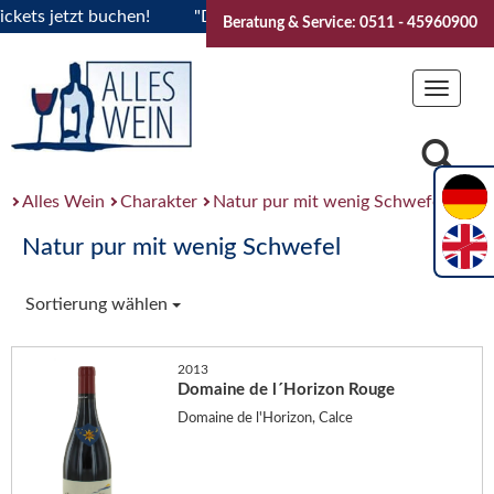
ts jetzt buchen!
"Das Sommerfest 2026" Vive la Bourgogne..
Beratung & Service: 0511 - 45960900
Toggle
navigat
Alles Wein
Charakter
Natur pur mit wenig Schwefel
Natur pur mit wenig Schwefel
Sortierung wählen
2013
Domaine de l´Horizon Rouge
Domaine de l'Horizon, Calce