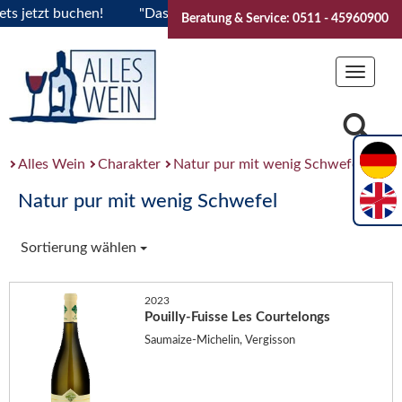
tzt buchen!
"Das Sommerfest 2026" Vive la Bourgogne..Tick
Beratung & Service: 0511 - 45960900
Toggle
navigat
Alles Wein
Charakter
Natur pur mit wenig Schwefel
Natur pur mit wenig Schwefel
Sortierung wählen
2023
Pouilly-Fuisse Les Courtelongs
Saumaize-Michelin, Vergisson