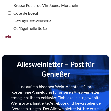
Bresse Poularde,Vin Jaune, Morcheln
Côte de Boeuf
Geflügel Rotweinsoße
Geflügel helle Soße
mehr
Allesweinletter – Post für
Genießer
Lust auf ein bisschen Wein-Abenteuer? Ihre
kostenfreie Anmeldung für unseren Allesweinletter
ermöglicht Ihnen exklusive Einblicke in ausgewählte
Weinsorten, limitierte Angebote und bevorstehende
Veranstaltungen. Der Allesweinletter ist Ihre erste