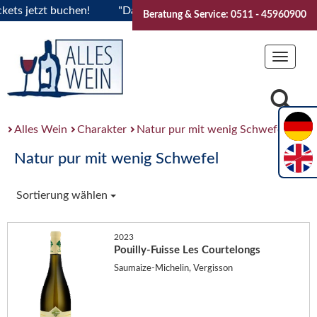
 jetzt buchen!
"Das Sommerfest 2026" Vive la Bourgogne..T
Beratung & Service: 0511 - 45960900
Toggle
navigat
Alles Wein
Charakter
Natur pur mit wenig Schwefel
Natur pur mit wenig Schwefel
Sortierung wählen
2023
Pouilly-Fuisse Les Courtelongs
Saumaize-Michelin, Vergisson